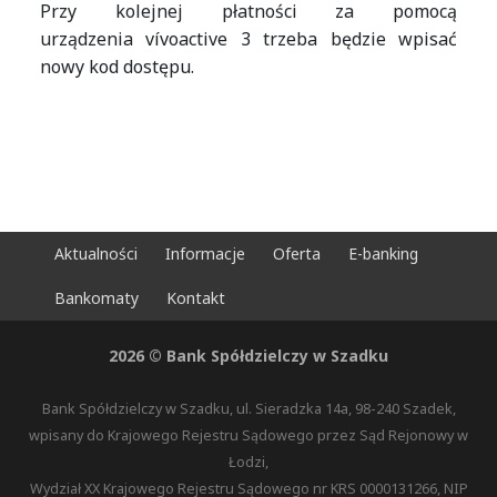
Przy kolejnej płatności za pomocą
urządzenia vívoactive 3 trzeba będzie wpisać
nowy kod dostępu.
Aktualności
Informacje
Oferta
E-banking
Bankomaty
Kontakt
2026 © Bank Spółdzielczy w Szadku
Bank Spółdzielczy w Szadku, ul. Sieradzka 14a, 98-240 Szadek,
wpisany do Krajowego Rejestru Sądowego przez Sąd Rejonowy w
Łodzi,
Wydział XX Krajowego Rejestru Sądowego nr KRS 0000131266, NIP