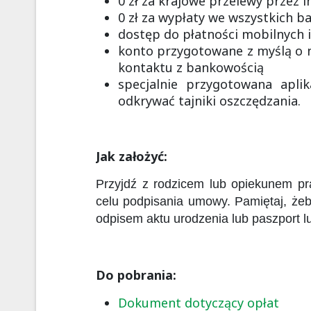
0 zł za krajowe przelewy przez i
0 zł za wypłaty we wszystkich 
dostęp do płatności mobilnych 
konto przygotowane z myślą o na
kontaktu z bankowością
specjalnie przygotowana apli
odkrywać tajniki oszczędzania.
Jak założyć:
Przyjdź z rodzicem lub opiekunem p
celu podpisania umowy. Pamiętaj, żeb
odpisem aktu urodzenia lub paszport l
Do pobrania:
Dokument dotyczący opłat