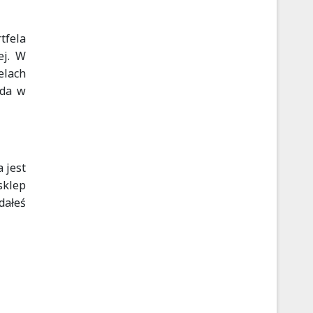
tfela
ej. W
elach
oda w
 jest
sklep
dałeś