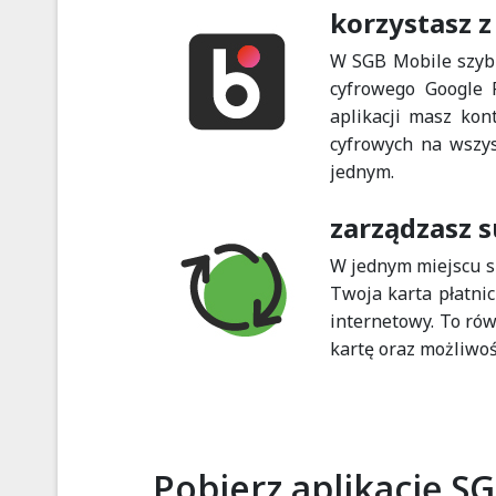
korzystasz z
W SGB Mobile szybk
cyfrowego Google 
aplikacji masz kon
cyfrowych na wszy
jednym.
zarządzasz 
W jednym miejscu s
Twoja karta płatni
internetowy. To ró
kartę oraz możliwoś
Pobierz aplikację S