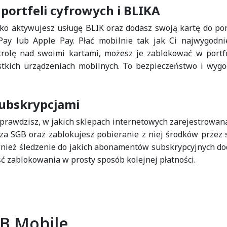
 portfeli cyfrowych i BLIKA
o aktywujesz usługę BLIK oraz dodasz swoją kartę do por
Pay lub Apple Pay. Płać mobilnie tak jak Ci najwygodni
trolę nad swoimi kartami, możesz je zablokować w portf
stkich urządzeniach mobilnych. To bezpieczeństwo i wyg
subskrypcjami
prawdzisz, w jakich sklepach internetowych zarejestrowana
cza SGB oraz zablokujesz pobieranie z niej środków przez 
wnież śledzenie do jakich abonamentów subskrypcyjnych do
ć zablokowania w prosty sposób kolejnej płatności.
GB Mobile